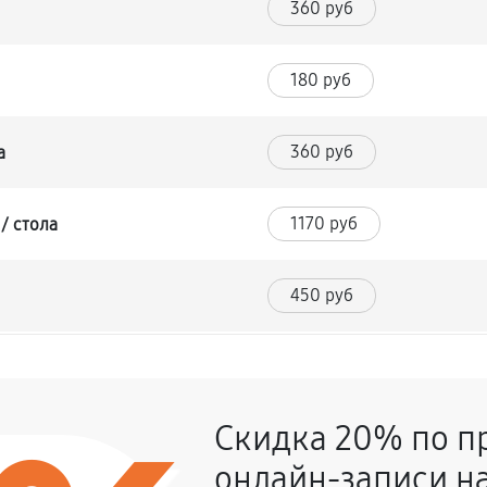
360 руб
180 руб
360 руб
а
1170 руб
/ стола
450 руб
1260 руб
Скидка 20% по п
450 руб
ряжка)
онлайн-записи на