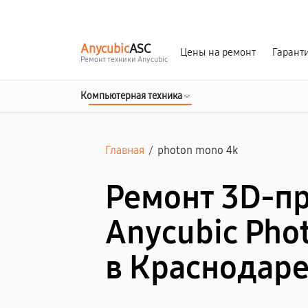
г. Краснодар
Ежедневно, с 10:00 до 20:00
Anycubic
ASC
Цены на ремонт
Гарант
Ремонт техники Anycubic
Компьютерная техника
Главная
/
photon mono 4k
Ремонт 3D-п
Anycubic Pho
в Краснодар