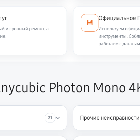
луг
Официальное П
💾
й и срочный ремонт, а
Используем офици
ие.
инструменты. Собл
работаем с данным
nycubic Photon Mono 4
Прочие неисправности
21