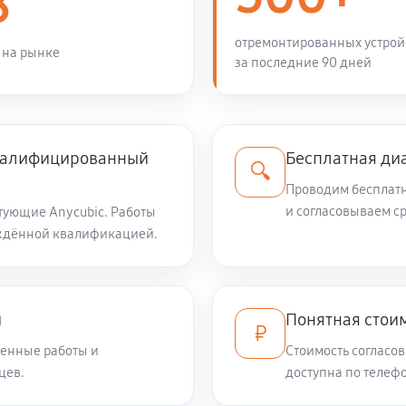
8
отремонтированных устрой
 на рынке
за последние 90 дней
квалифицированный
Бесплатная ди
🔍
Проводим бесплатн
и согласовываем с
тующие Anycubic. Работы
ждённой квалификацией.
и
Понятная стоим
₽
енные работы и
Стоимость согласов
цев.
доступна по телефо