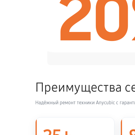
2
Замена вентилятора охлаждения
Замена блока питания
Сборка / разборка принтера
Преимущества се
Надёжный ремонт техники Anycubic с гарант