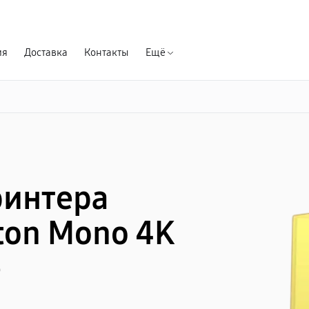
Гарантия д
ия
Доставка
Контакты
Ещё
ринтера
ton Mono 4K
е