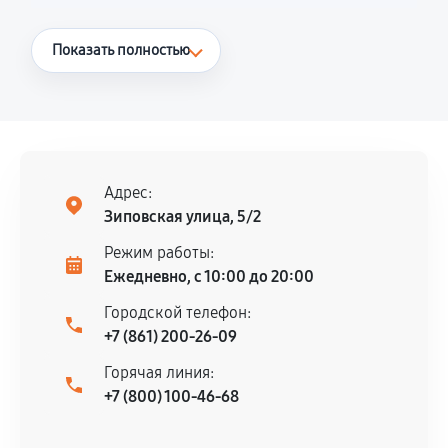
Что считается гарантийным случаем
Показать полностью
Повторное возникновение неисправности,
напрямую связанной с выполненным
ремонтом.
Поломка установленной детали при
нормальной эксплуатации в течение
Адрес:
гарантийного срока.
Зиповская улица, 5/2
Несоответствие комплектующей заявленным
Режим работы:
техническим характеристикам.
Ежедневно, с 10:00 до 20:00
Городской телефон:
+7 (861) 200-26-09
Документы для подтверждения
Горячая линия:
гарантии
+7 (800) 100-46-68
Гарантийный талон.