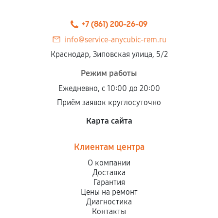
Предоставленные детали подходят по
техническим параметрам и не имеют внешних
+7 (861) 200-26-09
дефектов.
info@service-anycubic-rem.ru
Установка была выполнена нашим сервисным
Краснодар, Зиповская улица, 5/2
центром.
При этом гарантия на сами комплектующие
Режим работы
остается на стороне производителя или
Ежедневно, с 10:00 до 20:00
продавца. За качество сторонних деталей
Приём заявок круглосуточно
сервисный центр ответственности не несет.
Карта сайта
Клиентам центра
О компании
Доставка
Гарантия
Цены на ремонт
Диагностика
Контакты