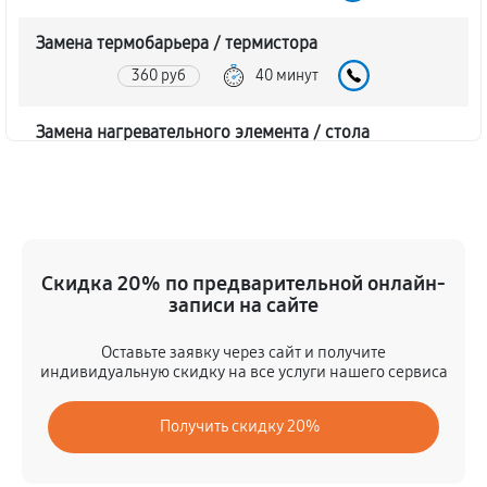
Замена термобарьера / термистора
360 руб
40 минут
Замена нагревательного элемента / стола
1170 руб
50 минут
Замена шагового двигателя
450 руб
40 минут
Скидка 20% по предварительной онлайн-
записи на сайте
Замена платы лазерного модуля
1260 руб
40 минут
Оставьте заявку через сайт и получите
индивидуальную скидку на все услуги нашего сервиса
Профилактика (чистка, смазка, пряжка)
Получить скидку 20%
450 руб
40 минут