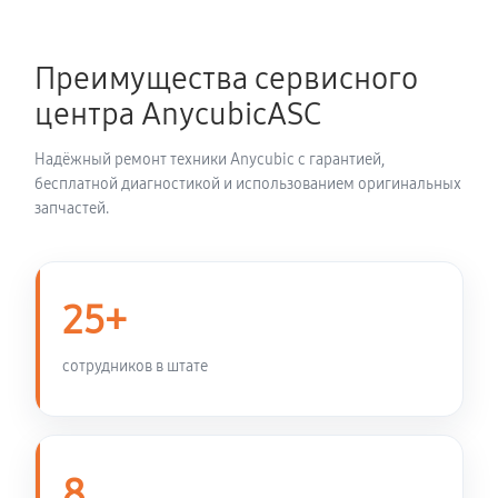
Замена вентилятора охлаждения
900 руб
30 минут
Преимущества сервисного
Замена блока питания
центра AnycubicASC
2160 руб
40 минут
Надёжный ремонт техники Anycubic с гарантией,
Сборка / разборка принтера
бесплатной диагностикой и использованием оригинальных
запчастей.
4500 руб
120 минут
25+
сотрудников в штате
8